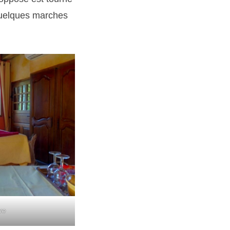
 quelques marches
re