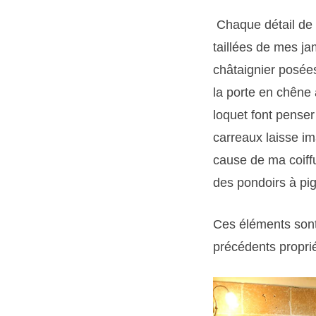
Chaque détail de m
taillées de mes j
châtaignier posées
la porte en chêne
loquet font penser 
carreaux laisse i
cause de ma coiffu
des pondoirs à pi
Ces éléments sont
précédents proprié