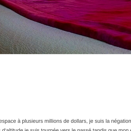
space à plusieurs millions de dollars, je suis la négatio
d’altitude je suis tournée vers le passé tandis que mon