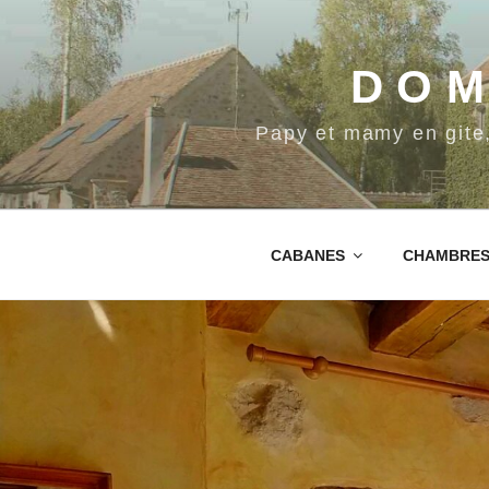
Aller
au
DOM
contenu
principal
Papy et mamy en gite
CABANES
CHAMBRE